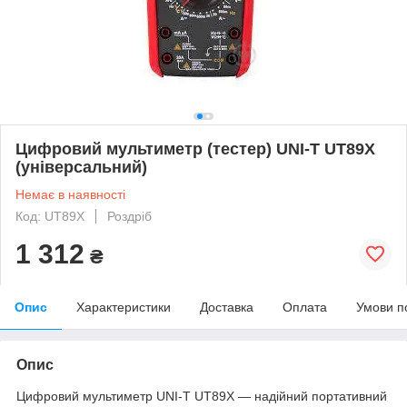
Цифровий мультиметр (тестер) UNI-T UT89X
(універсальний)
Немає в наявності
Код: UT89X
Роздріб
1 312
₴
Опис
Характеристики
Доставка
Оплата
Умови п
Опис
Цифровий мультиметр UNI-T UT89X — надійний портативний