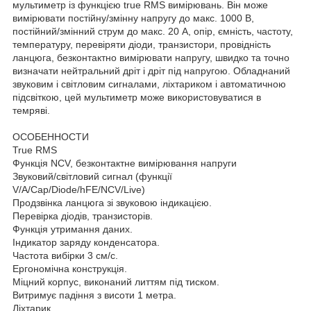
мультиметр із функцією true RMS вимірювань. Він може
вимірювати постійну/змінну напругу до макс. 1000 В,
постійний/змінний струм до макс. 20 А, опір, ємність, частоту,
температуру, перевіряти діоди, транзистори, провідність
ланцюга, безконтактно вимірювати напругу, швидко та точно
визначати нейтральний дріт і дріт під напругою. Обладнаний
звуковим і світловим сигналами, ліхтариком і автоматичною
підсвіткою, цей мультиметр може використовуватися в
темряві.
ОСОБЕННОСТИ
True RMS
Функція NCV, безконтактне вимірювання напруги
Звуковий/світловий сигнал (функції
V/A/Cap/Diode/hFE/NCV/Live)
Продзвінка ланцюга зі звуковою індикацією.
Перевірка діодів, транзисторів.
Функція утримання даних.
Індикатор заряду конденсатора.
Частота вибірки 3 см/с.
Ергономічна конструкція.
Міцний корпус, виконаний литтям під тиском.
Витримує падіння з висоти 1 метра.
Ліхтарик