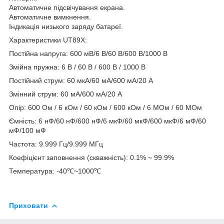
Автоматичне підсвічування екрана.
Автоматичне вимкнення.
Індикація низького заряду батареї.
Характеристики UT89X:
Постійна напруга: 600 мВ/6 В/60 В/600 В/1000 В
Змійна пружна: 6 В / 60 В / 600 В / 1000 В
Постійний струм: 60 мкА/60 мА/600 мА/20 A
Змінний струм: 60 мА/600 мА/20 A
Опір: 600 Ом / 6 кОм / 60 кОм / 600 кОм / 6 МОм / 60 МОм
Ємність: 6 нФ/60 нФ/600 нФ/6 мкФ/60 мкФ/600 мкФ/6 мФ/60
мФ/100 мФ
Частота: 9.999 Гц/9.999 МГц
Коефіцієнт заповнення (скважність): 0.1% ~ 99.9%
Температура: -40℃~1000℃
Приховати