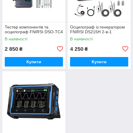
Тестер компонентів та
Осцилограф із генератором
осцилограф FNIRSI DSO-TC4
FNIRSI DS215H 2-в-1
В наявності
В наявності
2 850
4 250
₴
₴
Купити
Купити