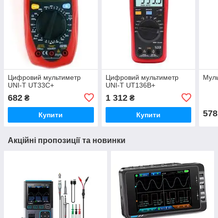
Цифровий мультиметр
Цифровий мультиметр
Муль
UNI-T UT33C+
UNI-T UT136B+
682
1 312
₴
₴
578
Купити
Купити
Акційні пропозиції та новинки