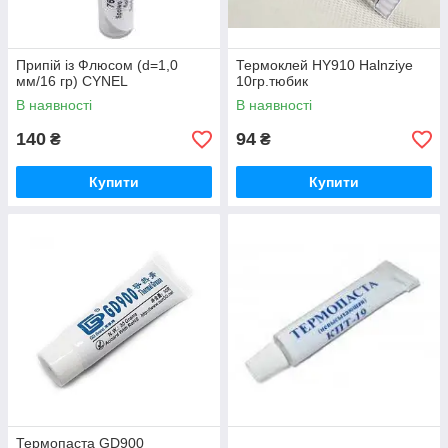
Припій із Флюсом (d=1,0
Термоклей HY910 Halnziye
мм/16 гр) CYNEL
10гр.тюбик
В наявності
В наявності
140
94
₴
₴
Купити
Купити
Термопаста GD900