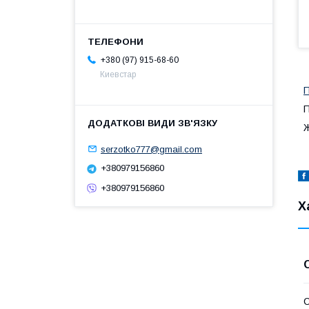
+380 (97) 915-68-60
Киевстар
П
П
Ж
serzotko777@gmail.com
+380979156860
+380979156860
Х