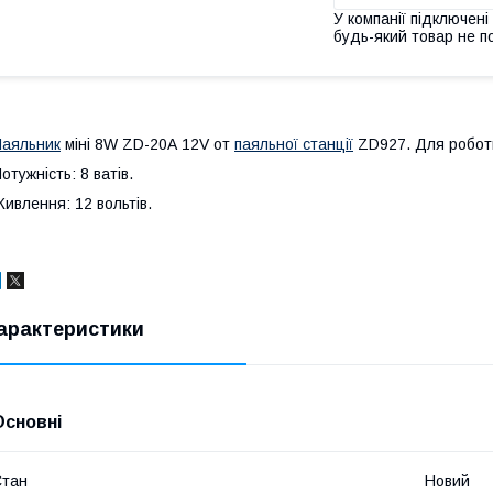
У компанії підключені
будь-який товар не п
аяльник
міні 8W ZD-20A 12V от
паяльної станції
ZD927. Для роботи
отужність: 8 ватів.
ивлення: 12 вольтів.
арактеристики
Основні
Стан
Новий