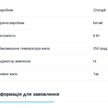
иробник
Zhongdi
раїна виробник
Китай
отужність
8 Вт
аксимальна температура жала
250 град
ндикатор живлення
Ні
німне жало
Так
нформація для замовлення