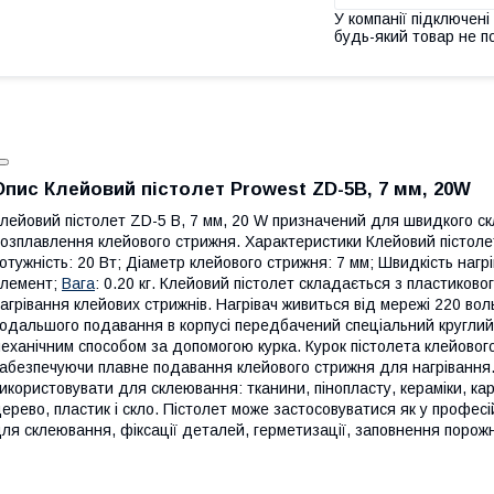
У компанії підключені
будь-який товар не п
Опис Клейовий пістолет Prowest ZD-5В, 7 мм, 20W
лейовий пістолет ZD-5 В, 7 мм, 20 W призначений для швидкого с
озплавлення клейового стрижня. Характеристики Клейовий пістоле
отужність: 20 Вт; Діаметр клейового стрижня: 7 мм; Швидкість нагр
лемент;
Вага
: 0.20 кг. Клейовий пістолет складається з пластиково
агрівання клейових стрижнів. Нагрівач живиться від мережі 220 во
одальшого подавання в корпусі передбачений спеціальний круглий
еханічним способом за допомогою курка. Курок пістолета клейовог
абезпечуючи плавне подавання клейового стрижня для нагрівання. 
икористовувати для склеювання: тканини, пінопласту, кераміки, ка
ерево, пластик і скло. Пістолет може застосовуватися як у професій
ля склеювання, фіксації деталей, герметизації, заповнення порож