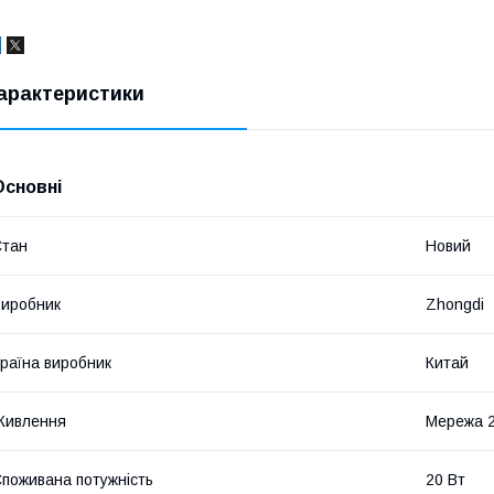
арактеристики
Основні
Стан
Новий
иробник
Zhongdi
раїна виробник
Китай
Живлення
Мережа 
поживана потужність
20 Вт