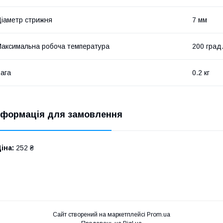
іаметр стрижня
7 мм
аксимальна робоча температура
200 град
ага
0.2 кг
нформація для замовлення
іна:
252 ₴
Сайт створений на маркетплейсі
Prom.ua