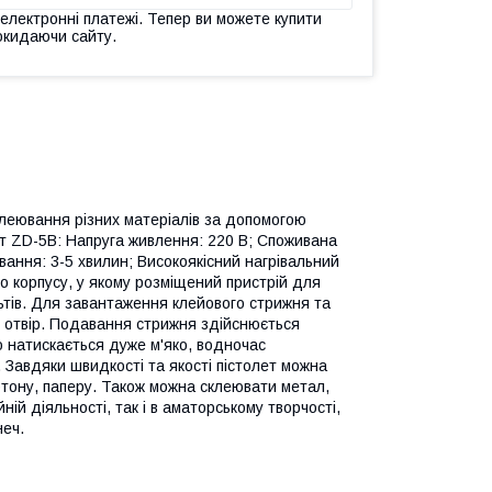
 електронні платежі. Тепер ви можете купити
окидаючи сайту.
клеювання різних матеріалів за допомогою
т ZD-5В: Напруга живлення: 220 В; Споживана
івання: 3-5 хвилин; Високоякісний нагрівальний
го корпусу, у якому розміщений пристрій для
льтів. Для завантаження клейового стрижня та
 отвір. Подавання стрижня здійснюється
о натискається дуже м'яко, водночас
Завдяки швидкості та якості пістолет можна
ртону, паперу. Також можна склеювати метал,
ній діяльності, так і в аматорському творчості,
неч.