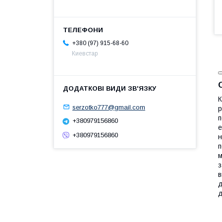
+380 (97) 915-68-60
Киевстар
К
serzotko777@gmail.com
р
п
+380979156860
е
+380979156860
н
п
м
з
в
д
д