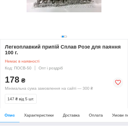
Легкоплавкий припій Сплав Розе для паяння
100 г.
Немає в наявності
Код: ПОСВ-50
Опт і роздріб
178
₴
Мінімальна сума замовлення на сайті — 300 ₴
147 ₴
від 5 шт.
Опис
Характеристики
Доставка
Оплата
Умови п