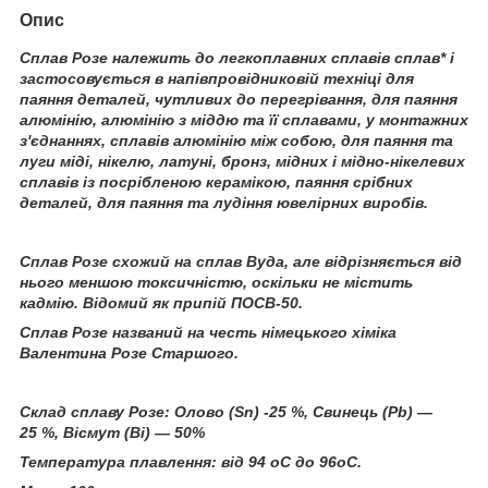
Опис
Сплав Розе належить до легкоплавних сплавів сплав* і
застосовується в напівпровідниковій техніці для
паяння деталей, чутливих до перегрівання, для паяння
алюмінію, алюмінію з міддю та її сплавами, у монтажних
з'єднаннях, сплавів алюмінію між собою, для паяння та
луги міді, нікелю, латуні, бронз, мідних і мідно-нікелевих
сплавів із посрібленою керамікою, паяння срібних
деталей, для паяння та лудіння ювелірних виробів.
Сплав Розе схожий на сплав Вуда, але відрізняється від
нього меншою токсичністю, оскільки не містить
кадмію. Відомий як припій ПОСВ-50.
Сплав Розе названий на честь німецького хіміка
Валентина Розе Старшого.
Склад сплаву Розе: Олово (Sn) -25 %, Свинець (Pb) —
25 %, Вісмут (Bi) — 50%
Температура плавлення: від 94 oС до 96oС.