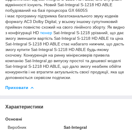
відмінності існують. Новий Sat-Integral S-1218 HD ABLE
побудований на базі процесора GX 6605S
і має програмну підтримка багатоканального звуку кодеків
формату AC3 Dolby Digital, у всьому іншому супутниковий
приймач повністю схожий на свого лінійного зборту. Як видно
з конфігурації HD
тюнер
Sat-Integral S-1218 урізаний, що дає
змогу зменшити вартість Sat-Integral S-1218 HD ABLE та ціна
Sat-Integral S-1218 HD ABLE стає набагато нижчим, що дасть
змогу купити Sat-Integral S-1218 HD ABLE будь-якому
охочому. Конкуренція на ринку мініресиверів привела
компанію Sat-Integral до випуску простої та дешевої моделі
Sat-Integral S-1218 HD ABLE, що дало змогу неабияк обійти
конкурентів і не втратити актуальність своєї продукції, яка ще
доповнюється сервісом подписки.
Приховати
Характеристики
Основні
Виробник
Sat-Integral