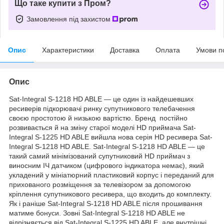
Що таке купити з Пром?
Замовлення під захистом
Опис
Характеристики
Доставка
Оплата
Умови п
Опис
Sat-Integral S-1218 HD ABLE — це один із найдешевших
ресиверів підкорювачі ринку супутникового телебачення
своєю простотою й низькою вартістю. Бренд постійно
розвивається й на зміну старої моделі HD приймача Sat-
Integral S-1225 HD ABLE вийшла нова серія HD ресивера Sat-
Integral S-1218 HD ABLE. Sat-Integral S-1218 HD ABLE — це
такий самий мінімізований супутниковий HD приймач з
виносним ІЧ датчиком (цифрового індикатора немає), який
укладений у мініатюрний пластиковий корпус і переданий для
прихованого розміщення за телевізором за допомогою
кріплення супутникового ресивера, що входить до комплекту.
Як і раніше Sat-Integral S-1218 HD ABLE після прошивання
матиме бонуси. Зовні Sat-Integral S-1218 HD ABLE не
відрізняється від Sat-Integral S-1225 HD ABLE, але внутрішні