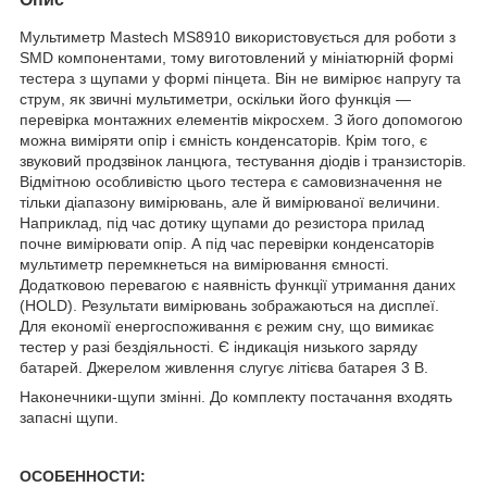
Мультиметр Mastech MS8910 використовується для роботи з
SMD компонентами, тому виготовлений у мініатюрній формі
тестера з щупами у формі пінцета. Він не вимірює напругу та
струм, як звичні мультиметри, оскільки його функція —
перевірка монтажних елементів мікросхем. З його допомогою
можна виміряти опір і ємність конденсаторів. Крім того, є
звуковий продзвінок ланцюга, тестування діодів і транзисторів.
Відмітною особливістю цього тестера є самовизначення не
тільки діапазону вимірювань, але й вимірюваної величини.
Наприклад, під час дотику щупами до резистора прилад
почне вимірювати опір. А під час перевірки конденсаторів
мультиметр перемкнеться на вимірювання ємності.
Додатковою перевагою є наявність функції утримання даних
(HOLD). Результати вимірювань зображаються на дисплеї.
Для економії енергоспоживання є режим сну, що вимикає
тестер у разі бездіяльності. Є індикація низького заряду
батарей. Джерелом живлення слугує літієва батарея 3 В.
Наконечники-щупи змінні. До комплекту постачання входять
запасні щупи.
ОСОБЕННОСТИ: