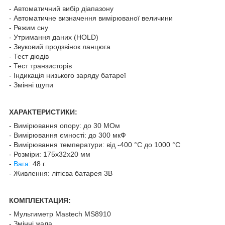
- Автоматичний вибір діапазону
- Автоматичне визначення вимірюваної величини
- Режим сну
- Утримання даних (HOLD)
- Звуковий продзвінок ланцюга
- Тест діодів
- Тест транзисторів
- Індикація низького заряду батареї
- Змінні щупи
ХАРАКТЕРИСТИКИ:
- Вимірювання опору: до 30 МОм
- Вимірювання ємності: до 300 мкФ
- Вимірювання температури: від -400 °C до 1000 °C
- Розміри: 175х32х20 мм
-
Вага
: 48 г.
- Живлення: літієва батарея 3В
КОМПЛЕКТАЦИЯ:
- Мультиметр Mastech MS8910
- Змінні жала