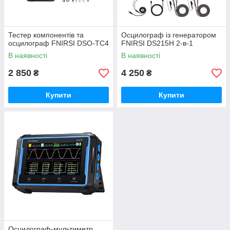
Тестер компонентів та
Осцилограф із генератором
осцилограф FNIRSI DSO-TC4
FNIRSI DS215H 2-в-1
В наявності
В наявності
2 850
4 250
₴
₴
Купити
Купити
Осцилограф-мультиметр