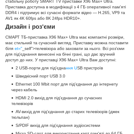
стабільну роботу SMART TV приставки X96 Max+ Ultra.
Приставка доступна в модифікації з 4 ГБ оперативної пам'яті
DDR4 і підтримує всі сучасні формати відео — H.265, VP9 та
AV1 як 4K 60fps або 8K 24fps HDR10+.
Дизайн і роз'єми
СМАРТ ТБ-приставка X96 Max+ Ultra має компактні розміри,
має стильний та сучасний вигляд. Приставку можна поставити
біля
et="
_self">телевізора або заховати за нього. Всі роз'єми
для під'єднання винесені на бічні грані, що дає зручний
доступ до них. У приставці X96 Max+ Ultra Вам доступні:
2 USB-порти для під'єдна
ння U
SB пристроїв
Швидкісний порт USB 3.0
Ethernet 100 Mbit порт для під'єднання до інтернету
через кабель
HDMI 2.0 вихід для під'єднання до сучасних
телевізорів
AV-вихід для під'єднання до старих телевізорів (джек
тюльпан)
S/PDIF вихід для під'єднання аудіосистеми
Micro SD-слот для використання карт пам'яті до 64 ГБ