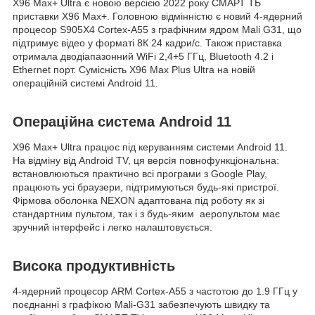
X96 Max+ Ultra є новою версією 2022 року СМАРТ ТБ
приставки X96 Max+. Головною відмінністю є новий 4-ядерний
процесор S905X4 Cortex-A55 з графічним ядром Mali G31, що
підтримує відео у форматі 8К 24 кадри/с. Також приставка
отримала дводіапазонний WiFi 2,4+5 ГГц, Bluetooth 4.2 і
Ethernet порт. Сумісність X96 Max Plus Ultra на новій
операційній системі Android 11.
Операційна система Android 11
X96 Max+ Ultra працює під керуванням системи Android 11.
На відміну від Android TV, ця версія повнофункціональна:
встановлюються практично всі програми з Google Play,
працюють усі браузери, підтримуються будь-які пристрої.
Фірмова оболонка NEXON адаптована під роботу як зі
стандартним пультом, так і з будь-яким аеропультом має
зручний інтерфейс і легко налаштовується.
Висока продуктивність
4-ядерний процесор ARM Cortex-A55 з частотою до 1.9 ГГц у
поєднанні з графікою Mali-G31 забезпечують швидку та