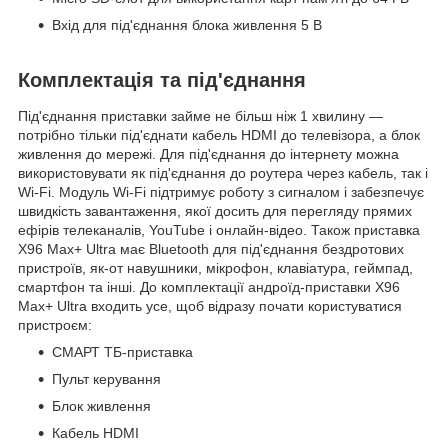
Вхід для під'єднання блока живлення 5 В
Комплектація та під'єднання
Під'єднання приставки займе не більш ніж 1 хвилину —
потрібно тільки під'єднати кабель HDMI до телевізора, а блок
живлення до мережі. Для під'єднання до інтернету можна
використовувати як під'єднання до роутера через кабель, так і
Wi-Fi. Модуль Wi-Fi підтримує роботу з сигналом і забезпечує
швидкість завантаження, якої досить для перегляду прямих
ефірів телеканалів, YouTube і онлайн-відео. Також приставка
X96 Max+ Ultra має Bluetooth для під'єднання бездротових
пристроїв, як-от навушники, мікрофон, клавіатура, геймпад,
смартфон та інші. До комплектації андроїд-приставки X96
Max+ Ultra входить усе, щоб відразу почати користуватися
пристроєм:
СМАРТ ТБ-приставка
Пульт керування
Блок живлення
Кабель HDMI