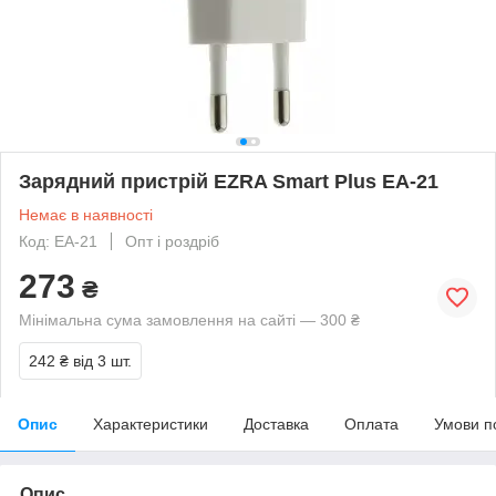
Зарядний пристрій EZRA Smart Plus EA-21
Немає в наявності
Код: EA-21
Опт і роздріб
273
₴
Мінімальна сума замовлення на сайті — 300 ₴
242 ₴
від 3 шт.
Опис
Характеристики
Доставка
Оплата
Умови п
Опис