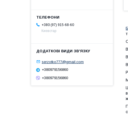
+380 (97) 915-68-60
Б
Киевстар
т
О
В
В
serzotko777@gmail.com
В
+380979156860
Р
+380979156860
М
в
ж
П
с