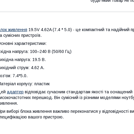
будь-який товар не п
лок живлення
19.5V 4.62A (7.4 * 5.0) - це компактний та надійний 
а сумісних пристроїв.
сновні характеристики:
хідна напруга: 100–240 В (50/60 Гц)
ихідна напруга: 19.5 В.
ихідний струм: 4.62 A.
оз'єм: 7.4*5.0.
атеріал корпусу: пластик
Цей
адаптер
відповідає сучасним стандартам якості та оснащени
исокочастотних перешкод. Він сумісний із різними моделями ноутбу
ивлення.
ри виборі блока живлення важливо переконатися у відповідності ви
пецифікацією вашого пристрою.