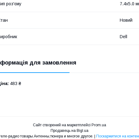
ип роз'єму
7.4x5.0 
Стан
Новий
иробник
Dell
нформація для замовлення
іна:
483 ₴
Сайт створений на маркетплейсі
Prom.ua
Продавець на Bigl.ua
Интернет магазин Radio-fan теле-радио товары.Антенны,тюнера и многое другое. |
Поскаржитися на контен