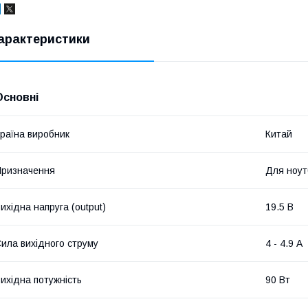
арактеристики
Основні
раїна виробник
Китай
ризначення
Для ноут
ихідна напруга (output)
19.5 В
ила вихідного струму
4 - 4.9 А
ихідна потужність
90 Вт