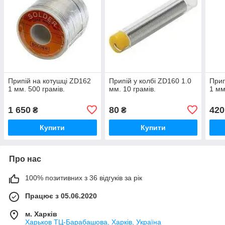
Припій на котушці ZD162
Припій у колбі ZD160 1.0
Прип
1 мм. 500 грамів.
мм. 10 грамів.
1 мм
1 650
80
420
₴
₴
Купити
Купити
Про нас
100% позитивних з 36 відгуків за рік
Працює з 05.06.2020
м. Харків
Харьков ТЦ-Барабашова, Харків, Україна