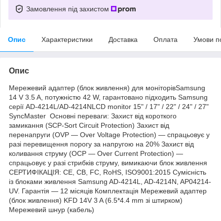
Замовлення під захистом
Опис
Характеристики
Доставка
Оплата
Умови п
Опис
Мережевий адаптер (блок живлення) для моніторівSamsung
14 V 3.5 A, потужністю 42 W, гарантовано підходить Samsung
серії AD-4214L/AD-4214NLCD monitor 15" / 17" / 22" / 24" / 27"
SyncMaster Основні переваги: Захист від короткого
замикання (SCP-Sort Circuit Protection) Захист від
перенапруги (OVP — Over Voltage Protection) — спрацьовує у
разі перевищення порогу за напругою на 20% Захист від
коливання струму (OCP — Over Current Protection) —
спрацьовує у разі стрибків струму, вимикаючи блок живлення
СЕРТИФІКАЦІЯ: CE, CB, FC, RoHS, ISO9001:2015 Сумісність
із блоками живлення Samsung AD-4214L, AD-4214N, AP04214-
UV. Гарантія — 12 місяців Комплектація Мережевий адаптер
(блок живлення) KFD 14V 3 A (6.5*4.4 mm зі штирком)
Мережевий шнур (кабель)