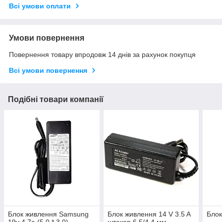
Всі умови оплати
Умови повернення
Повернення товару впродовж 14 днів за рахунок покупця
Всі умови повернення
Подібні товари компанії
Блок живлення Samsung
Блок живлення 14 V 3.5 A
Блок
19v 4.7a (5.0 * 3.0)
штекер 6.5/4.4 мм