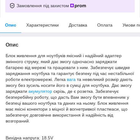
Замовлення під захистом
Опис
Характеристики
Доставка
Оплата
Умови п
Опис
Блок живлення для ноутбуків якісний і надійний адаптер
змінного струму, який дає змогу одночасно заряджати
батарею від мережі та працювати з ним. Забезпечує швидке
заряджання ноутбука та гарантує безпеку під час нестабільної
роботи електромережі. Легка
вага
та невеликий розмір дають
змогу без зусиль носити його в сумці для ноутбука. Дає змогу
заряджати
акумулятор
скрізь, де є розетка. Забезпечує
безперебійну роботу, що дасть Вам змогу бути впевненим у
безпеці вашого ноутбука та даних на ньому. Блок живлення
має якісні конектори з міцної й вогнетривкої пластмаси, що
забезпечує довговічне використання й надійність від
возгораний.
Вихідна напруга: 18.5V