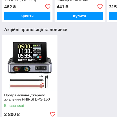
462
441
315
₴
₴
Купити
Купити
Акційні пропозиції та новинки
Програмоване джерело
живлення FNIRSI DPS-150
В наявності
2 800
₴