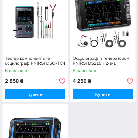
Тестер компонентів та
Осцилограф із генератором
осцилограф FNIRSI DSO-TC4
FNIRSI DS215H 2-в-1
В наявності
В наявності
2 850
4 250
₴
₴
Купити
Купити