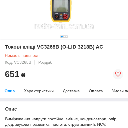
Токові кліщі VC3268B (O-LID 3218B) AC
Немає в наявності
Код: VC3268B
Роздріб
651
₴
Опис
Характеристики
Доставка
Оплата
Умови п
Опис
Вимірювання напруги постійне, змінне, конденсатори, опір,
діод, звукова прозвонка, частота, струм змінний, NCV.