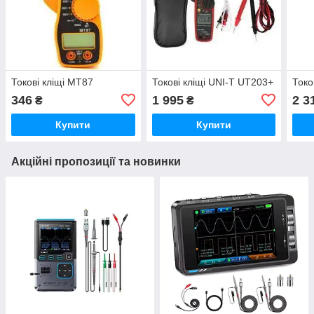
Токові кліщі MT87
Токові кліщі UNI-T UT203+
Токо
346
1 995
2 3
₴
₴
Купити
Купити
Акційні пропозиції та новинки