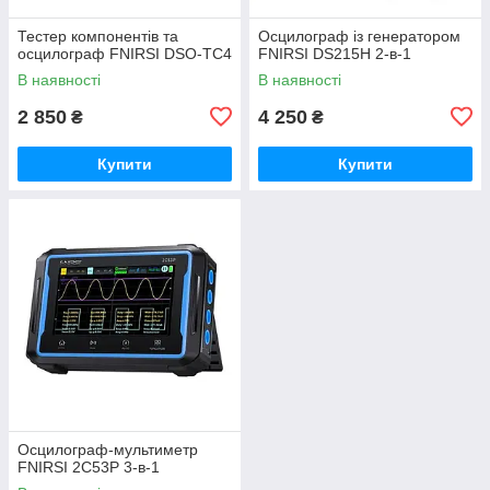
Тестер компонентів та
Осцилограф із генератором
осцилограф FNIRSI DSO-TC4
FNIRSI DS215H 2-в-1
В наявності
В наявності
2 850
4 250
₴
₴
Купити
Купити
Осцилограф-мультиметр
FNIRSI 2C53P 3-в-1