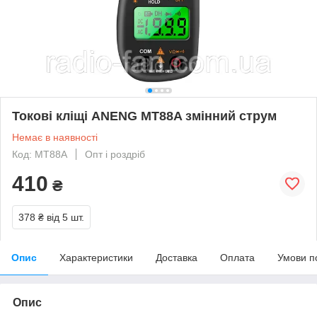
Токові кліщі ANENG MT88A змінний струм
Немає в наявності
Код: MT88A
Опт і роздріб
410
₴
378 ₴
від 5 шт.
Опис
Характеристики
Доставка
Оплата
Умови п
Опис