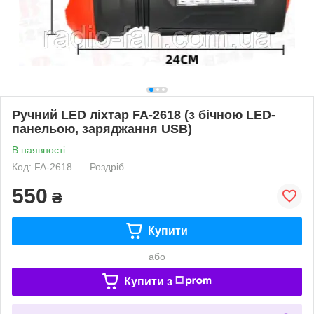
Ручний LED ліхтар FA-2618 (з бічною LED-
панельою, заряджання USB)
В наявності
Код: FA-2618
Роздріб
550
₴
Купити
або
Купити з