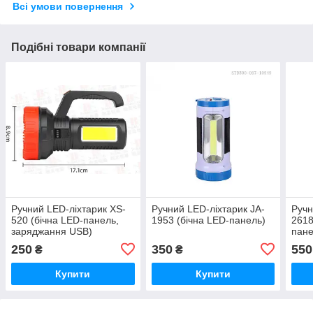
Всі умови повернення
Подібні товари компанії
Ручний LED-ліхтарик XS-
Ручний LED-ліхтарик JA-
Ручн
520 (бічна LED-панель,
1953 (бічна LED-панель)
2618
заряджання USB)
пане
220V
250
350
550
₴
₴
Купити
Купити