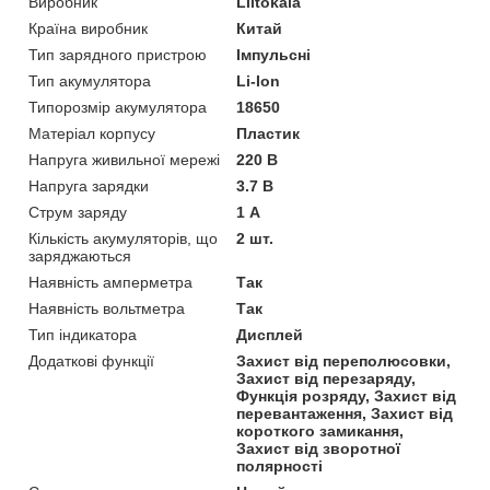
Виробник
Liitokala
Країна виробник
Китай
Тип зарядного пристрою
Імпульсні
Тип акумулятора
Li-Ion
Типорозмір акумулятора
18650
Матеріал корпусу
Пластик
Напруга живильної мережі
220 В
Напруга зарядки
3.7 В
Струм заряду
1 А
Кількість акумуляторів, що
2 шт.
заряджаються
Наявність амперметра
Так
Наявність вольтметра
Так
Тип індикатора
Дисплей
Додаткові функції
Захист від переполюсовки,
Захист від перезаряду,
Функція розряду, Захист від
перевантаження, Захист від
короткого замикання,
Захист від зворотної
полярності