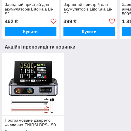
Зарядний пристрій для
Зарядний пристрій для
Заря
акумуляторів LiitoKala Lii-
акумуляторів LiitoKala Lii-
акум
S2
C2
500
462
399
1 3
₴
₴
Купити
Купити
Акційні пропозиції та новинки
Програмоване джерело
живлення FNIRSI DPS-150