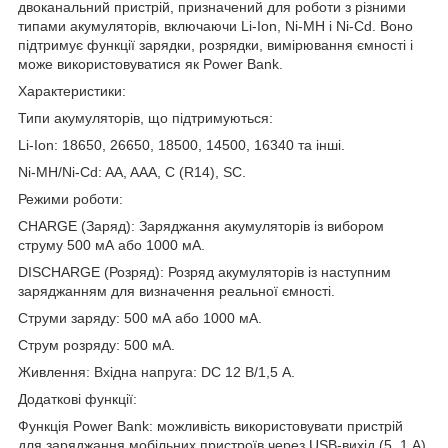
двоканальний пристрій, призначений для роботи з різними
типами акумуляторів, включаючи Li-Ion, Ni-MH і Ni-Cd. Воно
підтримує функції зарядки, розрядки, вимірювання ємності і
може використовуватися як Power Bank.
Характеристики:
Типи акумуляторів, що підтримуються:
Li-Ion: 18650, 26650, 18500, 14500, 16340 та інші.
Ni-MH/Ni-Cd: AA, AAA, C (R14), SC.
Режими роботи:
CHARGE (Заряд): Заряджання акумуляторів із вибором
струму 500 мА або 1000 мА.
DISCHARGE (Розряд): Розряд акумуляторів із наступним
заряджанням для визначення реальної ємності.
Струми заряду: 500 мА або 1000 мА.
Струм розряду: 500 мА.
Живлення: Вхідна напруга: DC 12 В/1,5 А.
Додаткові функції:
Функція Power Bank: можливість використовувати пристрій
для заряджання мобільних пристроїв через USB-вихід (5, 1 А).